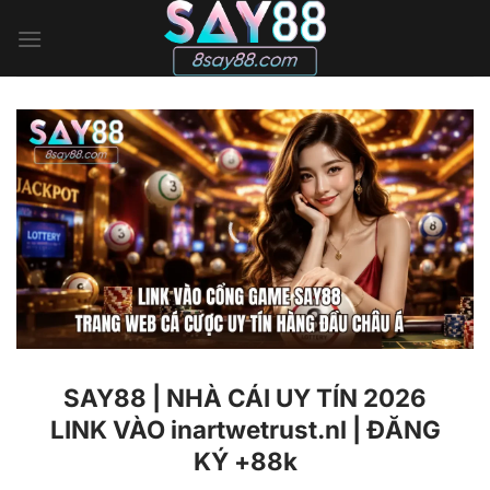
Bỏ
qua
nội
dung
SAY88 | NHÀ CÁI UY TÍN 2026
LINK VÀO inartwetrust.nl | ĐĂNG
KÝ +88k