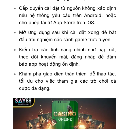
Cấp quyền cài đặt từ nguồn không xác định
nếu hệ thống yêu cầu trên Android, hoặc
cho phép tải từ App Store trên iOS.
Mở ứng dụng sau khi cài đặt xong để bắt
đầu trải nghiệm các sảnh game trực tuyến.
Kiểm tra các tính năng chính như nạp rút,
theo dõi khuyến mãi, đăng nhập để đảm
bảo app hoạt động ổn định.
Khám phá giao diện thân thiện, dễ thao tác,
tối ưu cho việc tham gia các trò chơi cá
cược đa dạng.