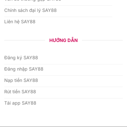
Chính sách đại lý SAY88
Liên hệ SAY88
HƯỚNG DẪN
Đăng ký SAY88
Đăng nhập SAY88
Nạp tiền SAY88
Rút tiền SAY88
Tải app SAY88