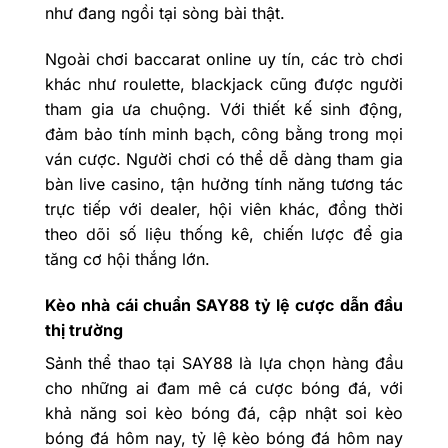
như đang ngồi tại sòng bài thật.
Ngoài chơi baccarat online uy tín, các trò chơi
khác như roulette, blackjack cũng được người
tham gia ưa chuộng. Với thiết kế sinh động,
đảm bảo tính minh bạch, công bằng trong mọi
ván cược. Người chơi có thể dễ dàng tham gia
bàn live casino, tận hưởng tính năng tương tác
trực tiếp với dealer, hội viên khác, đồng thời
theo dõi số liệu thống kê, chiến lược để gia
tăng cơ hội thắng lớn.
Kèo nhà cái chuẩn SAY88 tỷ lệ cược dẫn đầu
thị trường
Sảnh thể thao tại SAY88 là lựa chọn hàng đầu
cho những ai đam mê cá cược bóng đá, với
khả năng soi kèo bóng đá, cập nhật soi kèo
bóng đá hôm nay, tỷ lệ kèo bóng đá hôm nay