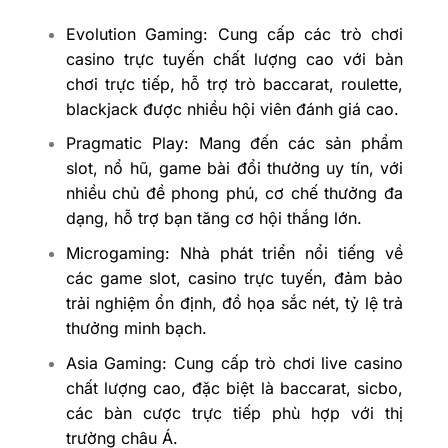
Evolution Gaming: Cung cấp các trò chơi
casino trực tuyến chất lượng cao với bàn
chơi trực tiếp, hỗ trợ trò baccarat, roulette,
blackjack được nhiều hội viên đánh giá cao.
Pragmatic Play: Mang đến các sản phẩm
slot, nổ hũ, game bài đổi thưởng uy tín, với
nhiều chủ đề phong phú, cơ chế thưởng đa
dạng, hỗ trợ bạn tăng cơ hội thắng lớn.
Microgaming: Nhà phát triển nổi tiếng về
các game slot, casino trực tuyến, đảm bảo
trải nghiệm ổn định, đồ họa sắc nét, tỷ lệ trả
thưởng minh bạch.
Asia Gaming: Cung cấp trò chơi live casino
chất lượng cao, đặc biệt là baccarat, sicbo,
các bàn cược trực tiếp phù hợp với thị
trường châu Á.