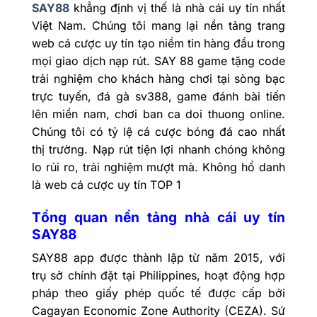
SAY88
khẳng định vị thế là nhà cái uy tín nhất
Việt Nam. Chúng tôi mang lại nền tảng trang
web cá cược uy tín tạo niềm tin hàng đầu trong
mọi giao dịch nạp rút. SAY 88
game tặng code
trải nghiệm
cho khách hàng chơi tại
sòng bạc
trực tuyến
​,
đá gà sv388
,
game đánh bài tiến
lên miền nam
, chơi
ban ca doi thuong online
.
Chúng tôi có
tỷ lệ cá cược bóng đá
​ cao nhất
thị trường. Nạp rút tiện lợi nhanh chóng không
lo rủi ro, trải nghiệm mượt mà. Không hổ danh
là web cá cược uy tín TOP 1
Tổng quan nền tảng nhà cái uy tín
SAY88
SAY88 app được thành lập từ năm 2015, với
trụ sở chính đặt tại Philippines, hoạt động hợp
pháp theo giấy phép quốc tế được cấp bởi
Cagayan Economic Zone Authority (CEZA). Sứ