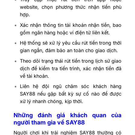
website, chọn phương thức nhận tiền phù
hợp.
Xác nhận thông tin tài khoản nhận tiền, bao
gồm ngân hàng hoặc ví điện tử liên kết.
Hệ thống sẽ xử lý yêu cầu rút tiền trong thời
gian ngắn, đảm bảo an toàn cho giao dịch.
Theo dõi trạng thái rút tiền trong lịch sử giao
dịch để kiểm tra tiến trình, xác nhận tiền đã
về tài khoản.
Liên hệ đội ngũ chăm sóc khách hàng
SAY88 nếu gặp bất kỳ sự cố nào để được
xử lý nhanh chóng, kịp thời.
Những đánh giá khách quan của
người tham gia về SAY88
Người chơi khi trải nghiệm SAY88 thường có