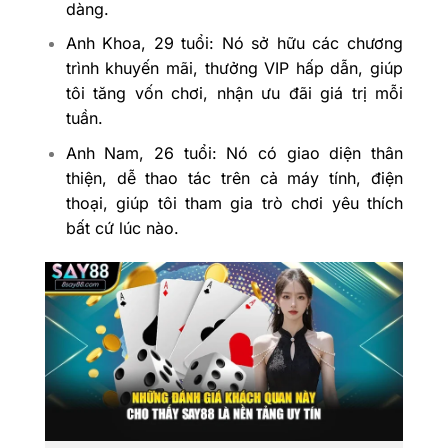
dàng.
Anh Khoa, 29 tuổi: Nó sở hữu các chương
trình khuyến mãi, thưởng VIP hấp dẫn, giúp
tôi tăng vốn chơi, nhận ưu đãi giá trị mỗi
tuần.
Anh Nam, 26 tuổi: Nó có giao diện thân
thiện, dễ thao tác trên cả máy tính, điện
thoại, giúp tôi tham gia trò chơi yêu thích
bất cứ lúc nào.