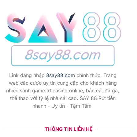
Link đăng nhập
8say88.com
chính thức. Trang
web các cược uy tín cung cấp cho khách hàng
nhiều sảnh game từ casino online, bắn cá, đá gà,
thể thao với tỷ lệ nhà cái cao. SAY 88 Rút tiền
nhanh - Uy tín - Tậm Tâm
THÔNG TIN LIÊN HỆ