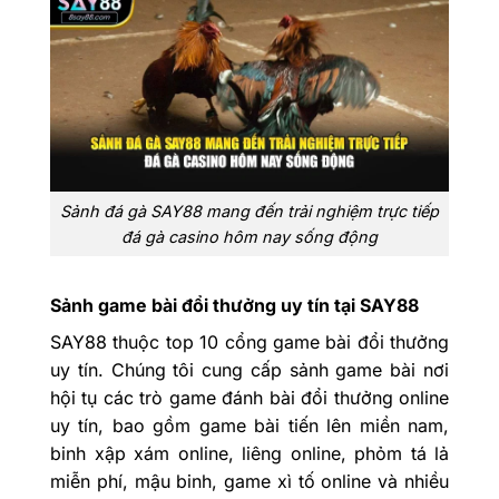
Sảnh đá gà SAY88 mang đến trải nghiệm trực tiếp
đá gà casino hôm nay sống động
Sảnh
game bài đổi thưởng uy tín
​ tại SAY88
SAY88 thuộc
top 10 cổng game bài đổi thưởng
uy tín
. Chúng tôi cung cấp sảnh game bài nơi
hội tụ các trò game đánh bài đổi thưởng online
uy tín, bao gồm game bài tiến lên miền nam,
binh xập xám online, liêng online, phỏm tá lả
miễn phí, mậu binh, game xì tố online và nhiều