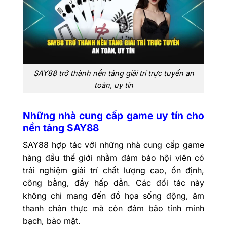
SAY88 trở thành nền tảng giải trí trực tuyến an
toàn, uy tín
Những nhà cung cấp game uy tín cho
nền tảng SAY88
SAY88 hợp tác với những nhà cung cấp game
hàng đầu thế giới nhằm đảm bảo hội viên có
trải nghiệm giải trí chất lượng cao, ổn định,
công bằng, đầy hấp dẫn. Các đối tác này
không chỉ mang đến đồ họa sống động, âm
thanh chân thực mà còn đảm bảo tính minh
bạch, bảo mật.