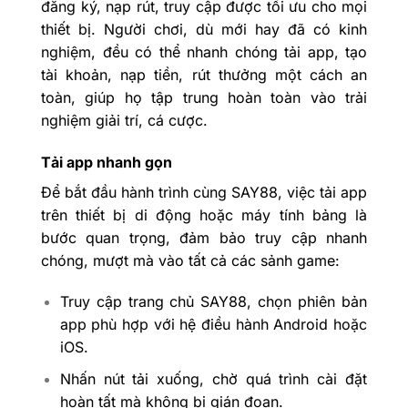
đăng ký, nạp rút, truy cập được tối ưu cho mọi
thiết bị. Người chơi, dù mới hay đã có kinh
nghiệm, đều có thể nhanh chóng tải app, tạo
tài khoản, nạp tiền, rút thưởng một cách an
toàn, giúp họ tập trung hoàn toàn vào trải
nghiệm giải trí, cá cược.
Tải app nhanh gọn
Để bắt đầu hành trình cùng SAY88, việc tải app
trên thiết bị di động hoặc máy tính bảng là
bước quan trọng, đảm bảo truy cập nhanh
chóng, mượt mà vào tất cả các sảnh game:
Truy cập trang chủ SAY88, chọn phiên bản
app phù hợp với hệ điều hành Android hoặc
iOS.
Nhấn nút tải xuống, chờ quá trình cài đặt
hoàn tất mà không bị gián đoạn.