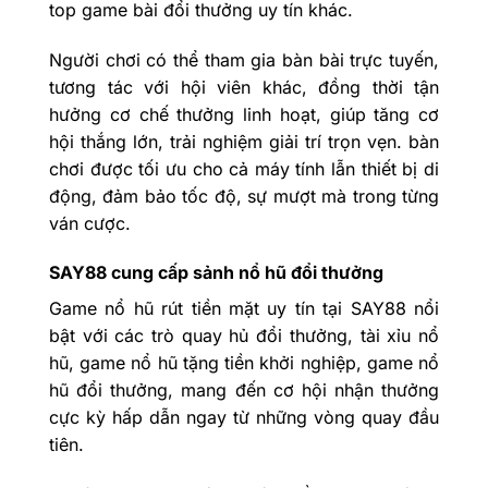
top game bài đổi thưởng uy tín khác.
Người chơi có thể tham gia bàn bài trực tuyến,
tương tác với hội viên khác, đồng thời tận
hưởng cơ chế thưởng linh hoạt, giúp tăng cơ
hội thắng lớn, trải nghiệm giải trí trọn vẹn. bàn
chơi được tối ưu cho cả máy tính lẫn thiết bị di
động, đảm bảo tốc độ, sự mượt mà trong từng
ván cược.
SAY88 cung cấp sảnh nổ hũ đổi thưởng
G
ame nổ hũ rút tiền mặt
uy tín tại SAY88 nổi
bật với các trò quay hủ đổi thưởng, tài xỉu nổ
hũ, game nổ hũ tặng tiền khởi nghiệp, game nổ
hũ đổi thưởng, mang đến cơ hội nhận thưởng
cực kỳ hấp dẫn ngay từ những vòng quay đầu
tiên.