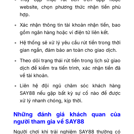
website, chọn phương thức nhận tiền phù
hợp.
Xác nhận thông tin tài khoản nhận tiền, bao
gồm ngân hàng hoặc ví điện tử liên kết.
Hệ thống sẽ xử lý yêu cầu rút tiền trong thời
gian ngắn, đảm bảo an toàn cho giao dịch.
Theo dõi trạng thái rút tiền trong lịch sử giao
dịch để kiểm tra tiến trình, xác nhận tiền đã
về tài khoản.
Liên hệ đội ngũ chăm sóc khách hàng
SAY88 nếu gặp bất kỳ sự cố nào để được
xử lý nhanh chóng, kịp thời.
Những đánh giá khách quan của
người tham gia về SAY88
Người chơi khi trải nghiệm SAY88 thường có