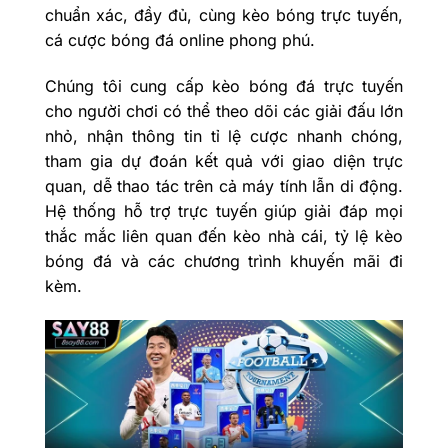
chuẩn xác, đầy đủ, cùng kèo bóng trực tuyến,
cá cược bóng đá online phong phú.
Chúng tôi cung cấp
kèo bóng đá trực tuyến
cho n
gười chơi có thể theo dõi các giải đấu lớn
nhỏ, nhận thông tin tỉ lệ cược nhanh chóng,
tham gia dự đoán kết quả với giao diện trực
quan, dễ thao tác trên cả máy tính lẫn di động.
Hệ thống hỗ trợ trực tuyến giúp giải đáp mọi
thắc mắc liên quan đến kèo nhà cái, tỷ lệ kèo
bóng đá và các chương trình khuyến mãi đi
kèm.