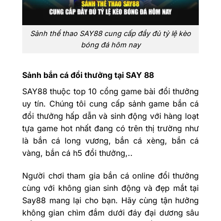
Sảnh thể thao SAY88 cung cấp đầy đủ tỷ lệ kèo
bóng đá hôm nay
Sảnh bắn cá đổi thưởng tại SAY 88
SAY88 thuộc
top 10 cổng game bài đổi thưởng
uy tín
. Chúng tôi cung cấp sảnh game bắn cá
đổi thưởng hấp dẫn và sinh động với hàng loạt
tựa game hot nhất đang có trên thị trường như
là bắn cá long vương, bắn cá xèng, bắn cá
vàng, bắn cá h5 đổi thưởng,..
Người chơi tham gia bắn cá online đổi thưởng
cùng với không gian sinh động và đẹp mắt tại
Say88 mang lại cho bạn. Hãy cùng tận hưởng
không gian chìm đắm dưới đáy đại dương sâu