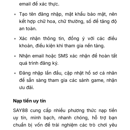
email để xác thực.
Tạo tên đăng nhập, mật khẩu bảo mật, nên
kết hợp chữ hoa, chữ thường, số để tăng độ
an toàn.
Xác nhận thông tin, đồng ý với các điều
khoản, điều kiện khi tham gia nền tảng.
Nhận email hoặc SMS xác nhận để hoàn tất
quá trình đăng ký.
Đăng nhập lần đầu, cập nhật hồ sơ cá nhân
để sẵn sàng tham gia các sảnh game, nhận
ưu đãi.
Nạp tiền uy tín
SAY88 cung cấp nhiều phương thức nạp tiền
uy tín, minh bạch, nhanh chóng, hỗ trợ bạn
chuẩn bị vốn để trải nghiệm các trò chơi yêu