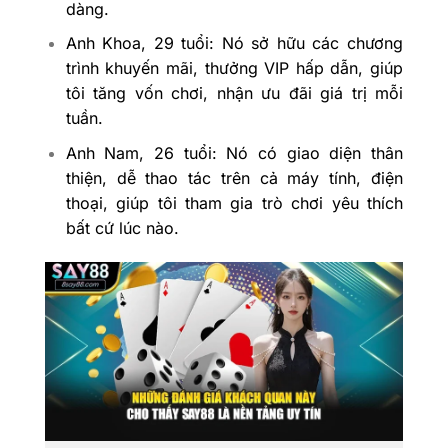
dàng.
Anh Khoa, 29 tuổi: Nó sở hữu các chương
trình khuyến mãi, thưởng VIP hấp dẫn, giúp
tôi tăng vốn chơi, nhận ưu đãi giá trị mỗi
tuần.
Anh Nam, 26 tuổi: Nó có giao diện thân
thiện, dễ thao tác trên cả máy tính, điện
thoại, giúp tôi tham gia trò chơi yêu thích
bất cứ lúc nào.