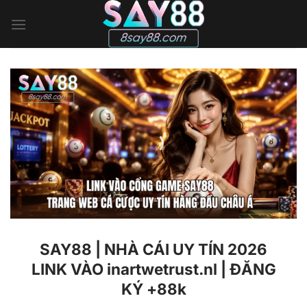
Bỏ
qua
nội
dung
SAY88 | NHÀ CÁI UY TÍN 2026
LINK VÀO inartwetrust.nl | ĐĂNG
KÝ +88k