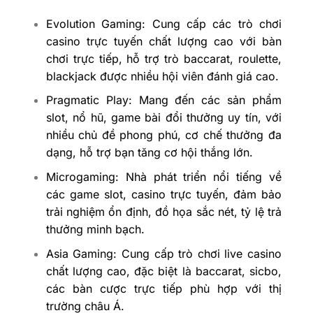
Evolution Gaming: Cung cấp các trò chơi
casino trực tuyến chất lượng cao với bàn
chơi trực tiếp, hỗ trợ trò baccarat, roulette,
blackjack được nhiều hội viên đánh giá cao.
Pragmatic Play: Mang đến các sản phẩm
slot, nổ hũ, game bài đổi thưởng uy tín, với
nhiều chủ đề phong phú, cơ chế thưởng đa
dạng, hỗ trợ bạn tăng cơ hội thắng lớn.
Microgaming: Nhà phát triển nổi tiếng về
các game slot, casino trực tuyến, đảm bảo
trải nghiệm ổn định, đồ họa sắc nét, tỷ lệ trả
thưởng minh bạch.
Asia Gaming: Cung cấp trò chơi live casino
chất lượng cao, đặc biệt là baccarat, sicbo,
các bàn cược trực tiếp phù hợp với thị
trường châu Á.