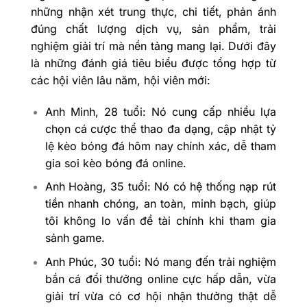
những nhận xét trung thực, chi tiết, phản ánh
đúng chất lượng dịch vụ, sản phẩm, trải
nghiệm giải trí mà nền tảng mang lại. Dưới đây
là những đánh giá tiêu biểu được tổng hợp từ
các hội viên lâu năm, hội viên mới:
Anh Minh, 28 tuổi: Nó cung cấp nhiều lựa
chọn cá cược thể thao đa dạng, cập nhật tỷ
lệ kèo bóng đá hôm nay chính xác, dễ tham
gia soi kèo bóng đá online.
Anh Hoàng, 35 tuổi: Nó có hệ thống nạp rút
tiền nhanh chóng, an toàn, minh bạch, giúp
tôi không lo vấn đề tài chính khi tham gia
sảnh game.
Anh Phúc, 30 tuổi: Nó mang đến trải nghiệm
bắn cá đổi thưởng online cực hấp dẫn, vừa
giải trí vừa có cơ hội nhận thưởng thật dễ