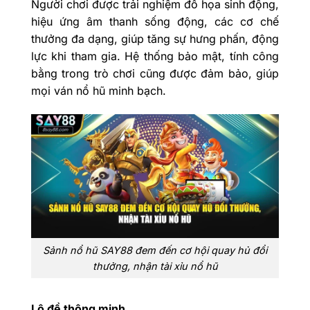
Người chơi được trải nghiệm đồ họa sinh động,
hiệu ứng âm thanh sống động, các cơ chế
thưởng đa dạng, giúp tăng sự hưng phấn, động
lực khi tham gia. Hệ thống bảo mật, tính công
bằng trong trò chơi cũng được đảm bảo, giúp
mọi ván nổ hũ minh bạch.
Sảnh nổ hũ SAY88 đem đến cơ hội quay hủ đổi
thưởng, nhận tài xỉu nổ hũ
Lô đề thông minh