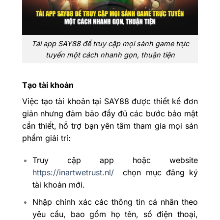
Tải app SAY88 để truy cập mọi sảnh game trực
tuyến một cách nhanh gọn, thuận tiện
Tạo tài khoản
Việc tạo tài khoản tại SAY88 được thiết kế đơn
giản nhưng đảm bảo đầy đủ các bước bảo mật
cần thiết, hỗ trợ bạn yên tâm tham gia mọi sản
phẩm giải trí:
Truy cập app hoặc website
https://inartwetrust.nl/
chọn mục đăng ký
tài khoản mới.
Nhập chính xác các thông tin cá nhân theo
yêu cầu, bao gồm họ tên, số điện thoại,