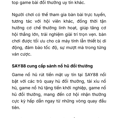
top game bài đổi thưởng uy tín khác.
Người chơi có thể tham gia bàn bài trực tuyến,
tương tác với hội viên khác, đồng thời tận
hưởng cơ chế thưởng linh hoạt, giúp tăng cơ
hội thắng lớn, trải nghiệm giải trí trọn vẹn. bàn
chơi được tối ưu cho cả máy tính lẫn thiết bị di
động, đảm bảo tốc độ, sự mượt mà trong từng
ván cược.
SAY88 cung cấp sảnh nổ hũ đổi thưởng
G
ame nổ hũ rút tiền mặt
uy tín tại SAY88 nổi
bật với các trò quay hủ đổi thưởng, tài xỉu nổ
hũ, game nổ hũ tặng tiền khởi nghiệp, game nổ
hũ đổi thưởng, mang đến cơ hội nhận thưởng
cực kỳ hấp dẫn ngay từ những vòng quay đầu
tiên.