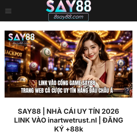
Bỏ
qua
nội
dung
SAY88 | NHÀ CÁI UY TÍN 2026
LINK VÀO inartwetrust.nl | ĐĂNG
KÝ +88k