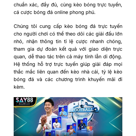
chuẩn xác, đầy đủ, cùng kèo bóng trực tuyến,
cá cược bóng đá online phong phú.
Chúng tôi cung cấp
kèo bóng đá trực tuyến
cho n
gười chơi có thể theo dõi các giải đấu lớn
nhỏ, nhận thông tin tỉ lệ cược nhanh chóng,
tham gia dự đoán kết quả với giao diện trực
quan, dễ thao tác trên cả máy tính lẫn di động.
Hệ thống hỗ trợ trực tuyến giúp giải đáp mọi
thắc mắc liên quan đến kèo nhà cái, tỷ lệ kèo
bóng đá và các chương trình khuyến mãi đi
kèm.