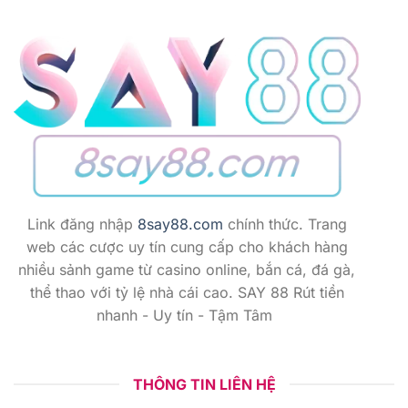
Link đăng nhập
8say88.com
chính thức. Trang
web các cược uy tín cung cấp cho khách hàng
nhiều sảnh game từ casino online, bắn cá, đá gà,
thể thao với tỷ lệ nhà cái cao. SAY 88 Rút tiền
nhanh - Uy tín - Tậm Tâm
THÔNG TIN LIÊN HỆ