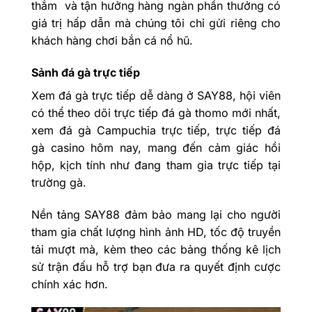
thẳm và tận hưởng hàng ngàn phần thưởng có
giá trị hấp dẫn mà chúng tôi chỉ gửi riêng cho
khách hàng chơi bắn cá nổ hũ.
Sảnh đá gà trực tiếp
Xem đá gà trực tiếp dễ dàng ở SAY88, hội viên
có thể theo dõi trực tiếp đá gà thomo mới nhất,
xem đá gà Campuchia trực tiếp, trực tiếp đá
gà casino hôm nay, mang đến cảm giác hồi
hộp, kịch tính như đang tham gia trực tiếp tại
trường gà.
Nền tảng SAY88 đảm bảo mang lại cho người
tham gia chất lượng hình ảnh HD, tốc độ truyền
tải mượt mà, kèm theo các bảng thống kê lịch
sử trận đấu hỗ trợ bạn đưa ra quyết định cược
chính xác hơn.