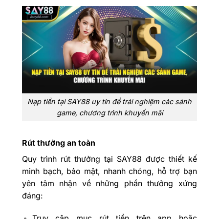
Nạp tiền tại SAY88 uy tín để trải nghiệm các sảnh
game, chương trình khuyến mãi
Rút thưởng an toàn
Quy trình rút thưởng tại SAY88 được thiết kế
minh bạch, bảo mật, nhanh chóng, hỗ trợ bạn
yên tâm nhận về những phần thưởng xứng
đáng:
Truy cập mục rút tiền trên app hoặc