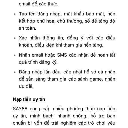
email để xác thực.
Tạo tên đăng nhập, mật khẩu bảo mật, nên
kết hợp chữ hoa, chữ thường, số để tăng độ
an toàn.
Xác nhận thông tin, đồng ý với các điều
khoản, điều kiện khi tham gia nền tảng.
Nhận email hoặc SMS xác nhận để hoàn tất
quá trình đăng ký.
Đăng nhập lần đầu, cập nhật hồ sơ cá nhân
để sẵn sàng tham gia các sảnh game, nhận
ưu đãi.
Nạp tiền uy tín
SAY88 cung cấp nhiều phương thức nạp tiền
uy tín, minh bạch, nhanh chóng, hỗ trợ bạn
chuẩn bị vốn để trải nghiệm các trò chơi yêu