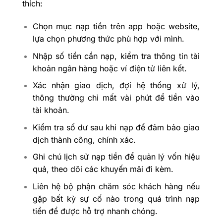
thích:
Chọn mục nạp tiền trên app hoặc website,
lựa chọn phương thức phù hợp với mình.
Nhập số tiền cần nạp, kiểm tra thông tin tài
khoản ngân hàng hoặc ví điện tử liên kết.
Xác nhận giao dịch, đợi hệ thống xử lý,
thông thường chỉ mất vài phút để tiền vào
tài khoản.
Kiểm tra số dư sau khi nạp để đảm bảo giao
dịch thành công, chính xác.
Ghi chú lịch sử nạp tiền để quản lý vốn hiệu
quả, theo dõi các khuyến mãi đi kèm.
Liên hệ bộ phận chăm sóc khách hàng nếu
gặp bất kỳ sự cố nào trong quá trình nạp
tiền để được hỗ trợ nhanh chóng.