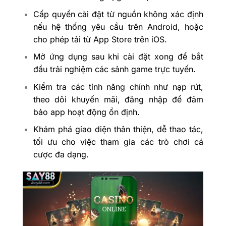
Cấp quyền cài đặt từ nguồn không xác định
nếu hệ thống yêu cầu trên Android, hoặc
cho phép tải từ App Store trên iOS.
Mở ứng dụng sau khi cài đặt xong để bắt
đầu trải nghiệm các sảnh game trực tuyến.
Kiểm tra các tính năng chính như nạp rút,
theo dõi khuyến mãi, đăng nhập để đảm
bảo app hoạt động ổn định.
Khám phá giao diện thân thiện, dễ thao tác,
tối ưu cho việc tham gia các trò chơi cá
cược đa dạng.