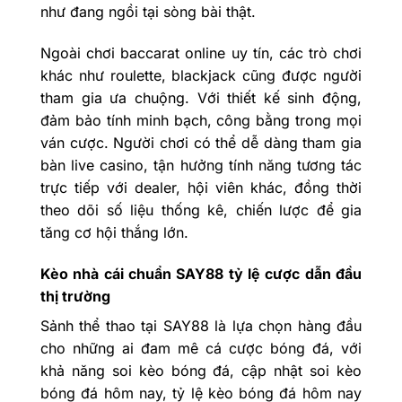
như đang ngồi tại sòng bài thật.
Ngoài chơi baccarat online uy tín, các trò chơi
khác như roulette, blackjack cũng được người
tham gia ưa chuộng. Với thiết kế sinh động,
đảm bảo tính minh bạch, công bằng trong mọi
ván cược. Người chơi có thể dễ dàng tham gia
bàn live casino, tận hưởng tính năng tương tác
trực tiếp với dealer, hội viên khác, đồng thời
theo dõi số liệu thống kê, chiến lược để gia
tăng cơ hội thắng lớn.
Kèo nhà cái chuẩn SAY88 tỷ lệ cược dẫn đầu
thị trường
Sảnh thể thao tại SAY88 là lựa chọn hàng đầu
cho những ai đam mê cá cược bóng đá, với
khả năng soi kèo bóng đá, cập nhật soi kèo
bóng đá hôm nay, tỷ lệ kèo bóng đá hôm nay