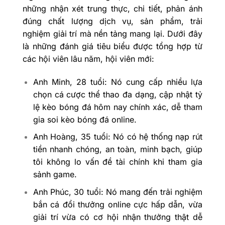
những nhận xét trung thực, chi tiết, phản ánh
đúng chất lượng dịch vụ, sản phẩm, trải
nghiệm giải trí mà nền tảng mang lại. Dưới đây
là những đánh giá tiêu biểu được tổng hợp từ
các hội viên lâu năm, hội viên mới:
Anh Minh, 28 tuổi: Nó cung cấp nhiều lựa
chọn cá cược thể thao đa dạng, cập nhật tỷ
lệ kèo bóng đá hôm nay chính xác, dễ tham
gia soi kèo bóng đá online.
Anh Hoàng, 35 tuổi: Nó có hệ thống nạp rút
tiền nhanh chóng, an toàn, minh bạch, giúp
tôi không lo vấn đề tài chính khi tham gia
sảnh game.
Anh Phúc, 30 tuổi: Nó mang đến trải nghiệm
bắn cá đổi thưởng online cực hấp dẫn, vừa
giải trí vừa có cơ hội nhận thưởng thật dễ