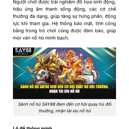
Người chơi được trải nghiệm đồ họa sinh động,
hiệu ứng âm thanh sống động, các cơ chế
thưởng đa dạng, giúp tăng sự hưng phấn, động
lực khi tham gia. Hệ thống bảo mật, tính công
bằng trong trò chơi cũng được đảm bảo, giúp
mọi ván nổ hũ minh bạch.
Sảnh nổ hũ SAY88 đem đến cơ hội quay hủ đổi
thưởng, nhận tài xỉu nổ hũ
Lô đề thông minh