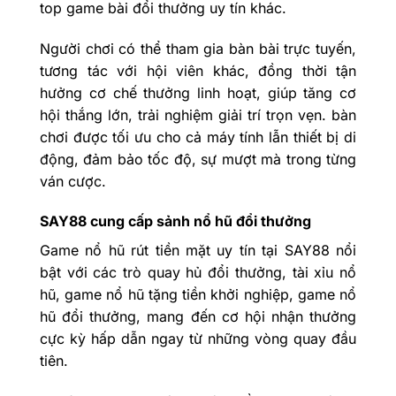
top game bài đổi thưởng uy tín khác.
Người chơi có thể tham gia bàn bài trực tuyến,
tương tác với hội viên khác, đồng thời tận
hưởng cơ chế thưởng linh hoạt, giúp tăng cơ
hội thắng lớn, trải nghiệm giải trí trọn vẹn. bàn
chơi được tối ưu cho cả máy tính lẫn thiết bị di
động, đảm bảo tốc độ, sự mượt mà trong từng
ván cược.
SAY88 cung cấp sảnh nổ hũ đổi thưởng
G
ame nổ hũ rút tiền mặt
uy tín tại SAY88 nổi
bật với các trò quay hủ đổi thưởng, tài xỉu nổ
hũ, game nổ hũ tặng tiền khởi nghiệp, game nổ
hũ đổi thưởng, mang đến cơ hội nhận thưởng
cực kỳ hấp dẫn ngay từ những vòng quay đầu
tiên.