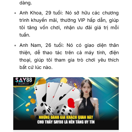
dàng.
Anh Khoa, 29 tuổi: Nó sở hữu các chương
trình khuyến mãi, thưởng VIP hấp dẫn, giúp
tôi tăng vốn chơi, nhận ưu đãi giá trị mỗi
tuần.
Anh Nam, 26 tuổi: Nó có giao diện thân
thiện, dễ thao tác trên cả máy tính, điện
thoại, giúp tôi tham gia trò chơi yêu thích
bất cứ lúc nào.