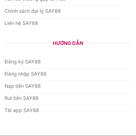
Chính sách đại lý SAY88
Liên hệ SAY88
HƯỚNG DẪN
Đăng ký SAY88
Đăng nhập SAY88
Nạp tiền SAY88
Rút tiền SAY88
Tải app SAY88