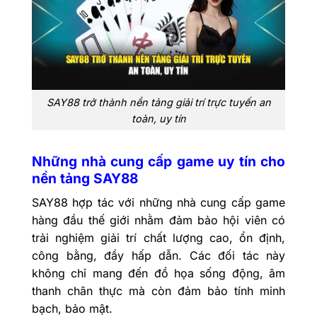
SAY88 trở thành nền tảng giải trí trực tuyến an
toàn, uy tín
Những nhà cung cấp game uy tín cho
nền tảng SAY88
SAY88 hợp tác với những nhà cung cấp game
hàng đầu thế giới nhằm đảm bảo hội viên có
trải nghiệm giải trí chất lượng cao, ổn định,
công bằng, đầy hấp dẫn. Các đối tác này
không chỉ mang đến đồ họa sống động, âm
thanh chân thực mà còn đảm bảo tính minh
bạch, bảo mật.