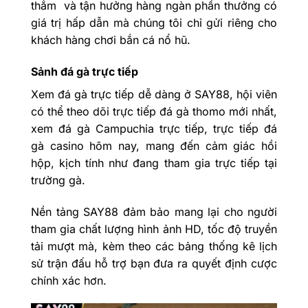
thẳm và tận hưởng hàng ngàn phần thưởng có
giá trị hấp dẫn mà chúng tôi chỉ gửi riêng cho
khách hàng chơi bắn cá nổ hũ.
Sảnh đá gà trực tiếp
Xem đá gà trực tiếp dễ dàng ở SAY88, hội viên
có thể theo dõi trực tiếp đá gà thomo mới nhất,
xem đá gà Campuchia trực tiếp, trực tiếp đá
gà casino hôm nay, mang đến cảm giác hồi
hộp, kịch tính như đang tham gia trực tiếp tại
trường gà.
Nền tảng SAY88 đảm bảo mang lại cho người
tham gia chất lượng hình ảnh HD, tốc độ truyền
tải mượt mà, kèm theo các bảng thống kê lịch
sử trận đấu hỗ trợ bạn đưa ra quyết định cược
chính xác hơn.