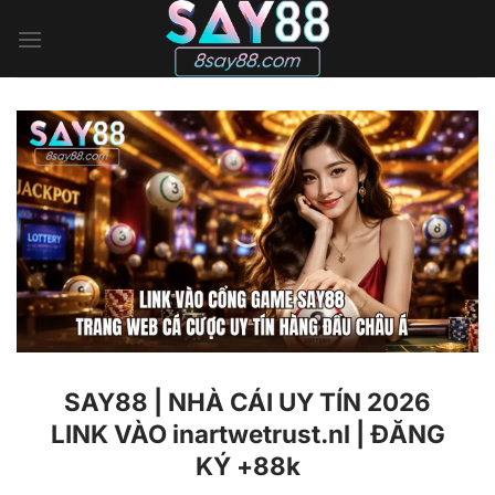
Bỏ
qua
nội
dung
SAY88 | NHÀ CÁI UY TÍN 2026
LINK VÀO inartwetrust.nl | ĐĂNG
KÝ +88k