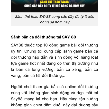
Sảnh thể thao SAY88 cung cấp đầy đủ tỷ lệ kèo
bóng đá hôm nay
Sảnh bắn cá đổi thưởng tại SAY 88
SAY88 thuộc
top 10 cổng game bài đổi thưởng
uy tín
. Chúng tôi cung cấp sảnh game bắn cá
đổi thưởng hấp dẫn và sinh động với hàng loạt
tựa game hot nhất đang có trên thị trường như
là bắn cá long vương, bắn cá xèng, bắn cá
vàng, bắn cá h5 đổi thưởng,..
Người chơi tham gia bắn cá online đổi thưởng
cùng với không gian sinh động và đẹp mắt tại
Say88 mang lại cho bạn. Hãy cùng tận hưởng
không gian chìm đắm dưới đáy đại dương sâu