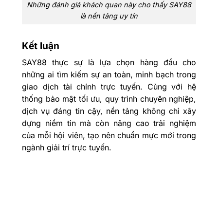
Những đánh giá khách quan này cho thấy SAY88
là nền tảng uy tín
Kết luận
SAY88 thực sự là lựa chọn hàng đầu cho
những ai tìm kiếm sự an toàn, minh bạch trong
giao dịch tài chính trực tuyến. Cùng với hệ
thống bảo mật tối ưu, quy trình chuyên nghiệp,
dịch vụ đáng tin cậy, nền tảng không chỉ xây
dựng niềm tin mà còn nâng cao trải nghiệm
của mỗi hội viên, tạo nên chuẩn mực mới trong
ngành giải trí trực tuyến.