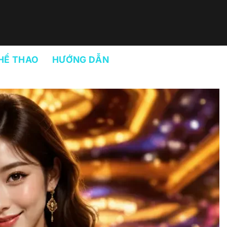
HỂ THAO
HƯỚNG DẪN