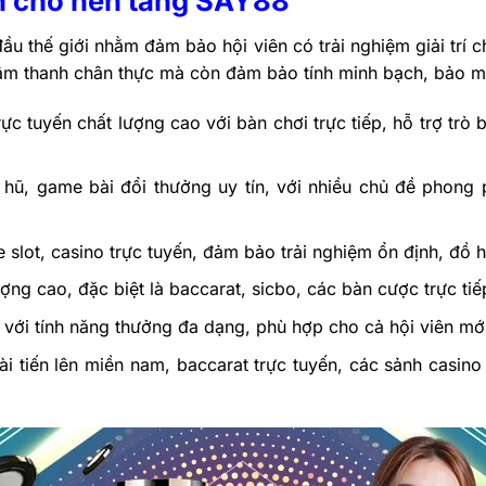
n cho nền tảng SAY88
 thế giới nhằm đảm bảo hội viên có trải nghiệm giải trí c
âm thanh chân thực mà còn đảm bảo tính minh bạch, bảo m
c tuyến chất lượng cao với bàn chơi trực tiếp, hỗ trợ trò b
hũ, game bài đổi thưởng uy tín, với nhiều chủ đề phong 
slot, casino trực tuyến, đảm bảo trải nghiệm ổn định, đồ h
ợng cao, đặc biệt là baccarat, sicbo, các bàn cược trực tiế
với tính năng thưởng đa dạng, phù hợp cho cả hội viên mới
i tiến lên miền nam, baccarat trực tuyến, các sảnh casino 