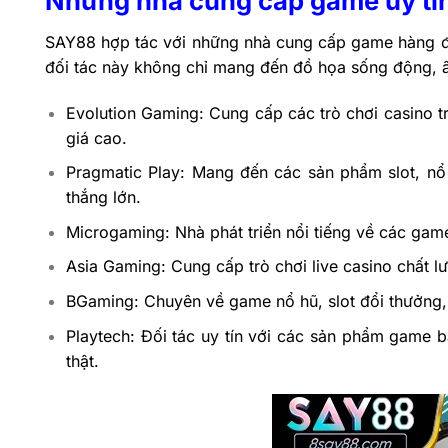
Những nhà cung cấp game uy tí
SAY88 hợp tác với những nhà cung cấp game hàng đầu
đối tác này không chỉ mang đến đồ họa sống động, 
Evolution Gaming: Cung cấp các trò chơi casino trự
giá cao.
Pragmatic Play: Mang đến các sản phẩm slot, nổ 
thắng lớn.
Microgaming: Nhà phát triển nổi tiếng về các game 
Asia Gaming: Cung cấp trò chơi live casino chất lư
BGaming: Chuyên về game nổ hũ, slot đổi thưởng, 
Playtech: Đối tác uy tín với các sản phẩm game bà
thật.