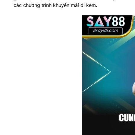
các chương trình khuyến mãi đi kèm.