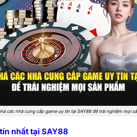
á các nhà cung cấp game uy tín tại SAY88 để trải nghiệm mọi 
tín nhất tại SAY88