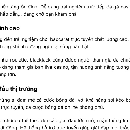
nền tảng ổn định. Dễ dàng trải nghiệm
trực tiếp đá gà cas
hấp dẫn,.. đang chờ bạn khám phá
ỉnh cao
g đến trải nghiệm chơi baccarat trực tuyến chất lượng cao,
hông khí như đang ngồi tại sòng bài thật.
c như roulette, blackjack cũng được người tham gia ưa chu
àng tham gia bàn live casino, tận hưởng tính năng tương tá
ắng lớn.
ầu thị trường
những ai đam mê cá cược bóng đá, với khả năng soi kèo bó
trực tuyến, cá cược bóng đá online phong phú.
i chơi có thể theo dõi các giải đấu lớn nhỏ, nhận thông tin
n di động. Hệ thống hỗ trợ trực tuyến giúp giải đáp mọi thắ