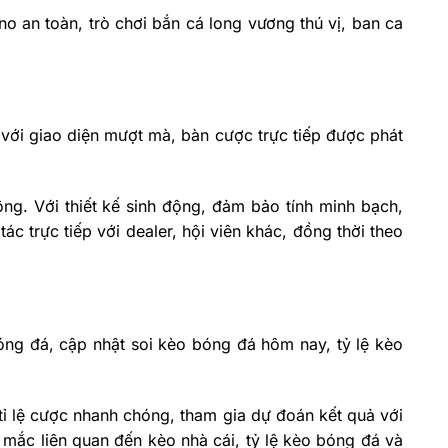
ino
an toàn,
trò chơi bắn cá
long vương
thú vị,
ban ca
 với giao diện mượt mà, bàn cược trực tiếp được phát
ộng. Với thiết kế sinh động, đảm bảo tính minh bạch,
c trực tiếp với dealer, hội viên khác, đồng thời theo
ng đá, cập nhật soi kèo bóng đá hôm nay, tỷ lệ kèo
 tỉ lệ cược nhanh chóng, tham gia dự đoán kết quả với
c mắc liên quan đến kèo nhà cái, tỷ lệ kèo bóng đá và