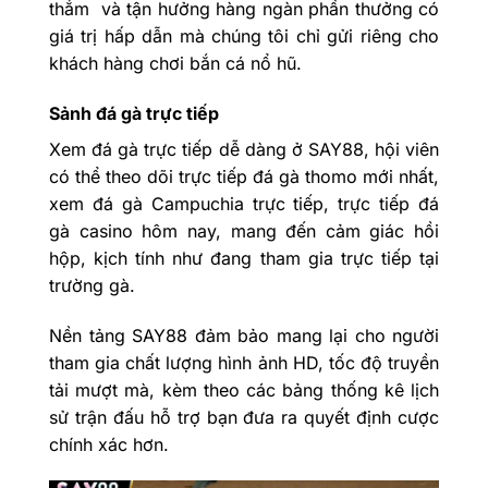
thẳm và tận hưởng hàng ngàn phần thưởng có
giá trị hấp dẫn mà chúng tôi chỉ gửi riêng cho
khách hàng chơi bắn cá nổ hũ.
Sảnh đá gà trực tiếp
Xem đá gà trực tiếp dễ dàng ở SAY88, hội viên
có thể theo dõi trực tiếp đá gà thomo mới nhất,
xem đá gà Campuchia trực tiếp, trực tiếp đá
gà casino hôm nay, mang đến cảm giác hồi
hộp, kịch tính như đang tham gia trực tiếp tại
trường gà.
Nền tảng SAY88 đảm bảo mang lại cho người
tham gia chất lượng hình ảnh HD, tốc độ truyền
tải mượt mà, kèm theo các bảng thống kê lịch
sử trận đấu hỗ trợ bạn đưa ra quyết định cược
chính xác hơn.