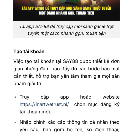
Tải app SAY88 để truy cập mọi sảnh game trực
tuyến một cách nhanh gọn, thuận tiện
Tạo tài khoản
Việc tạo tài khoản tại SAY88 được thiết kế đơn
giản nhưng đảm bảo đầy đủ các bước bảo mật
cần thiết, hỗ trợ bạn yên tâm tham gia mọi sản
phẩm giải trí:
Truy cập app hoặc website
https://inartwetrust.nl/
chọn mục đăng ký
tài khoản mới.
Nhập chính xác các thông tin cá nhân theo
yêu cầu, bao gồm họ tên, số điện thoại,