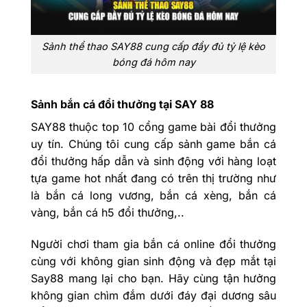
Sảnh thể thao SAY88 cung cấp đầy đủ tỷ lệ kèo
bóng đá hôm nay
Sảnh bắn cá đổi thưởng tại SAY 88
SAY88 thuộc
top 10 cổng game bài đổi thưởng
uy tín
. Chúng tôi cung cấp sảnh game bắn cá
đổi thưởng hấp dẫn và sinh động với hàng loạt
tựa game hot nhất đang có trên thị trường như
là bắn cá long vương, bắn cá xèng, bắn cá
vàng, bắn cá h5 đổi thưởng,..
Người chơi tham gia bắn cá online đổi thưởng
cùng với không gian sinh động và đẹp mắt tại
Say88 mang lại cho bạn. Hãy cùng tận hưởng
không gian chìm đắm dưới đáy đại dương sâu