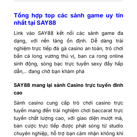
Tổng hợp top các sảnh game uy tín
nhất tại SAY88
Link vào SAY88 kết nối các sảnh game đa
dạng, với nền tảng ổn định. Dễ dàng trải
nghiệm
trực tiếp đá gà casino
an toàn,
trò chơi
bắn cá
long vương
thú vị,
ban ca rong online
sinh động,
sòng bạc trực tuyến
sexy đầy hấp
dẫn,.. đang chờ bạn khám phá
SAY88 mang lại sảnh Casino trực tuyến đỉnh
cao
Sảnh casino cung cấp trò chơi casino trực
tuyến mang đến trải nghiệm chơi baccarat trực
tuyến chất lượng cao, với giao diện mượt mà,
bàn cược trực tiếp được phát sóng từ studio
chuyên nghiệp, hỗ trợ bạn cảm nhận không khí