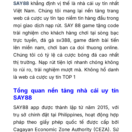
SAY88
khẳng định vị thế là nhà cái uy tín nhất
Việt Nam. Chúng tôi mang lại nền tảng trang
web cá cược uy tín tạo niềm tin hàng đầu trong
mọi giao dịch nạp rút. SAY 88
game tặng code
trải nghiệm
cho khách hàng chơi tại
sòng bạc
trực tuyến
​,
đá gà sv388
,
game đánh bài tiến
lên miền nam
, chơi
ban ca doi thuong online
.
Chúng tôi có
tỷ lệ cá cược bóng đá
​ cao nhất
thị trường. Nạp rút tiện lợi nhanh chóng không
lo rủi ro, trải nghiệm mượt mà. Không hổ danh
là web cá cược uy tín TOP 1
Tổng quan nền tảng nhà cái uy tín
SAY88
SAY88 app được thành lập từ năm 2015, với
trụ sở chính đặt tại Philippines, hoạt động hợp
pháp theo giấy phép quốc tế được cấp bởi
Cagayan Economic Zone Authority (CEZA). Sứ