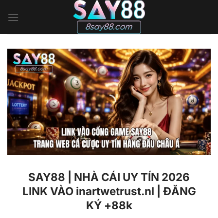
Bỏ
qua
nội
dung
SAY88 | NHÀ CÁI UY TÍN 2026
LINK VÀO inartwetrust.nl | ĐĂNG
KÝ +88k