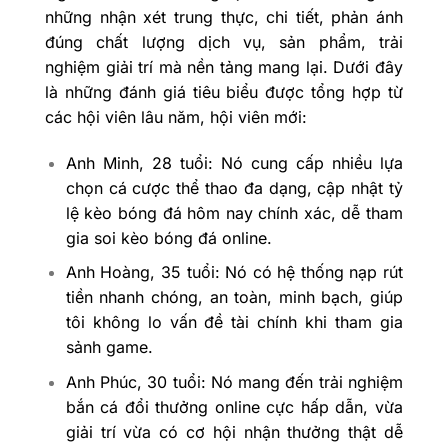
những nhận xét trung thực, chi tiết, phản ánh
đúng chất lượng dịch vụ, sản phẩm, trải
nghiệm giải trí mà nền tảng mang lại. Dưới đây
là những đánh giá tiêu biểu được tổng hợp từ
các hội viên lâu năm, hội viên mới:
Anh Minh, 28 tuổi: Nó cung cấp nhiều lựa
chọn cá cược thể thao đa dạng, cập nhật tỷ
lệ kèo bóng đá hôm nay chính xác, dễ tham
gia soi kèo bóng đá online.
Anh Hoàng, 35 tuổi: Nó có hệ thống nạp rút
tiền nhanh chóng, an toàn, minh bạch, giúp
tôi không lo vấn đề tài chính khi tham gia
sảnh game.
Anh Phúc, 30 tuổi: Nó mang đến trải nghiệm
bắn cá đổi thưởng online cực hấp dẫn, vừa
giải trí vừa có cơ hội nhận thưởng thật dễ