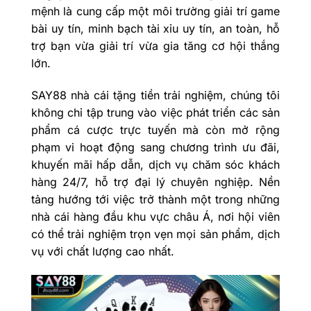
mệnh là cung cấp một môi trường giải trí
game
bài uy tín
, minh bạch
tài xỉu uy tín
, an toàn, hỗ
trợ bạn vừa giải trí vừa gia tăng cơ hội thắng
lớn.
SAY88
nhà cái tặng tiền trải nghiệm
​, chúng tôi
không chỉ tập trung vào việc phát triển các sản
phẩm cá cược trực tuyến mà còn mở rộng
phạm vi hoạt động sang chương trình ưu đãi,
khuyến mãi hấp dẫn, dịch vụ chăm sóc khách
hàng 24/7, hỗ trợ đại lý chuyên nghiệp. Nền
tảng hướng tới việc trở thành một trong những
nhà cái hàng đầu khu vực châu Á, nơi hội viên
có thể trải nghiệm trọn vẹn mọi sản phẩm, dịch
vụ với chất lượng cao nhất.