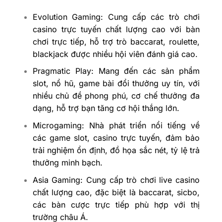
Evolution Gaming: Cung cấp các trò chơi
casino trực tuyến chất lượng cao với bàn
chơi trực tiếp, hỗ trợ trò baccarat, roulette,
blackjack được nhiều hội viên đánh giá cao.
Pragmatic Play: Mang đến các sản phẩm
slot, nổ hũ, game bài đổi thưởng uy tín, với
nhiều chủ đề phong phú, cơ chế thưởng đa
dạng, hỗ trợ bạn tăng cơ hội thắng lớn.
Microgaming: Nhà phát triển nổi tiếng về
các game slot, casino trực tuyến, đảm bảo
trải nghiệm ổn định, đồ họa sắc nét, tỷ lệ trả
thưởng minh bạch.
Asia Gaming: Cung cấp trò chơi live casino
chất lượng cao, đặc biệt là baccarat, sicbo,
các bàn cược trực tiếp phù hợp với thị
trường châu Á.