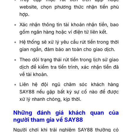
website, chọn phương thức nhận tiền phù
hợp.
Xác nhận thông tin tài khoản nhận tiền, bao
gồm ngân hàng hoặc ví điện tử liên kết.
Hệ thống sẽ xử lý yêu cầu rút tiền trong thời
gian ngắn, đảm bảo an toàn cho giao dịch.
Theo dõi trạng thái rút tiền trong lịch sử giao
dịch để kiểm tra tiến trình, xác nhận tiền đã
về tài khoản.
Liên hệ đội ngũ chăm sóc khách hàng
SAY88 nếu gặp bất kỳ sự cố nào để được
xử lý nhanh chóng, kịp thời.
Những đánh giá khách quan của
người tham gia về SAY88
Người chơi khi trải nghiệm SAY88 thường có