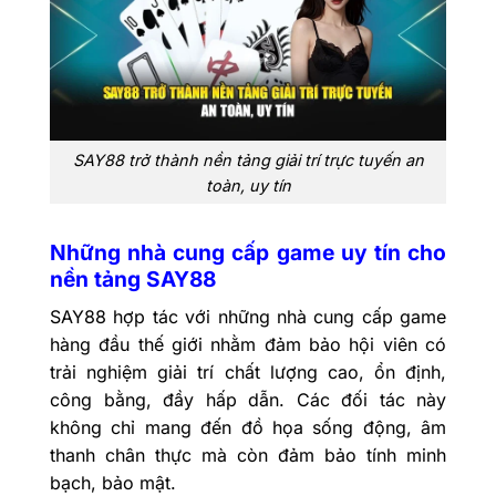
SAY88 trở thành nền tảng giải trí trực tuyến an
toàn, uy tín
Những nhà cung cấp game uy tín cho
nền tảng SAY88
SAY88 hợp tác với những nhà cung cấp game
hàng đầu thế giới nhằm đảm bảo hội viên có
trải nghiệm giải trí chất lượng cao, ổn định,
công bằng, đầy hấp dẫn. Các đối tác này
không chỉ mang đến đồ họa sống động, âm
thanh chân thực mà còn đảm bảo tính minh
bạch, bảo mật.