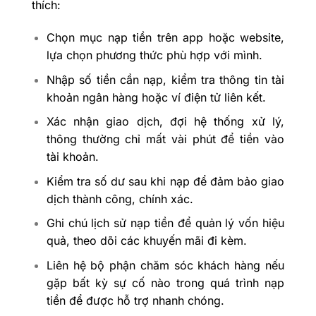
thích:
Chọn mục nạp tiền trên app hoặc website,
lựa chọn phương thức phù hợp với mình.
Nhập số tiền cần nạp, kiểm tra thông tin tài
khoản ngân hàng hoặc ví điện tử liên kết.
Xác nhận giao dịch, đợi hệ thống xử lý,
thông thường chỉ mất vài phút để tiền vào
tài khoản.
Kiểm tra số dư sau khi nạp để đảm bảo giao
dịch thành công, chính xác.
Ghi chú lịch sử nạp tiền để quản lý vốn hiệu
quả, theo dõi các khuyến mãi đi kèm.
Liên hệ bộ phận chăm sóc khách hàng nếu
gặp bất kỳ sự cố nào trong quá trình nạp
tiền để được hỗ trợ nhanh chóng.