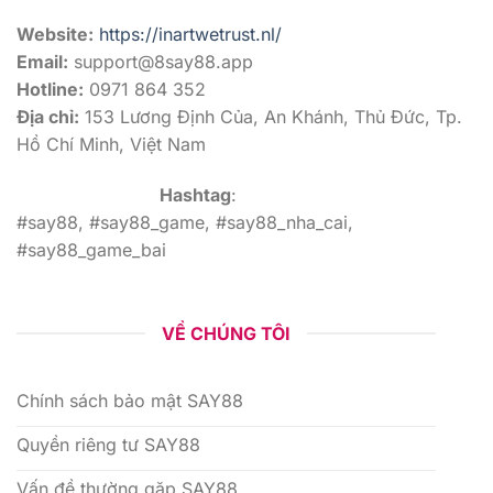
Website:
https://inartwetrust.nl/
Email:
support@8say88.app
Hotline:
0971 864 352
Địa chỉ:
153 Lương Định Của, An Khánh, Thủ Đức, Tp.
Hồ Chí Minh, Việt Nam
Hashtag
:
#say88, #say88_game, #say88_nha_cai,
#say88_game_bai
VỀ CHÚNG TÔI
Chính sách bảo mật SAY88
Quyền riêng tư SAY88
Vấn đề thường gặp SAY88