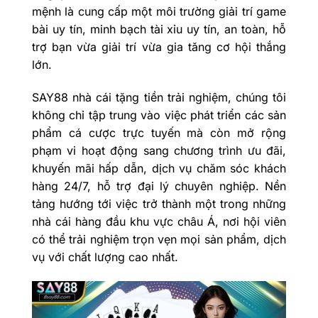
mệnh là cung cấp một môi trường giải trí
game
bài uy tín
, minh bạch
tài xỉu uy tín
, an toàn, hỗ
trợ bạn vừa giải trí vừa gia tăng cơ hội thắng
lớn.
SAY88
nhà cái tặng tiền trải nghiệm
​, chúng tôi
không chỉ tập trung vào việc phát triển các sản
phẩm cá cược trực tuyến mà còn mở rộng
phạm vi hoạt động sang chương trình ưu đãi,
khuyến mãi hấp dẫn, dịch vụ chăm sóc khách
hàng 24/7, hỗ trợ đại lý chuyên nghiệp. Nền
tảng hướng tới việc trở thành một trong những
nhà cái hàng đầu khu vực châu Á, nơi hội viên
có thể trải nghiệm trọn vẹn mọi sản phẩm, dịch
vụ với chất lượng cao nhất.