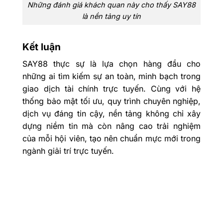
Những đánh giá khách quan này cho thấy SAY88
là nền tảng uy tín
Kết luận
SAY88 thực sự là lựa chọn hàng đầu cho
những ai tìm kiếm sự an toàn, minh bạch trong
giao dịch tài chính trực tuyến. Cùng với hệ
thống bảo mật tối ưu, quy trình chuyên nghiệp,
dịch vụ đáng tin cậy, nền tảng không chỉ xây
dựng niềm tin mà còn nâng cao trải nghiệm
của mỗi hội viên, tạo nên chuẩn mực mới trong
ngành giải trí trực tuyến.