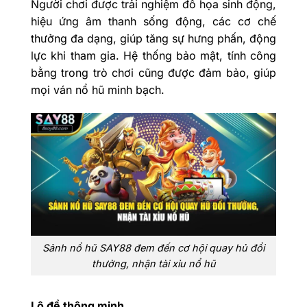
Người chơi được trải nghiệm đồ họa sinh động,
hiệu ứng âm thanh sống động, các cơ chế
thưởng đa dạng, giúp tăng sự hưng phấn, động
lực khi tham gia. Hệ thống bảo mật, tính công
bằng trong trò chơi cũng được đảm bảo, giúp
mọi ván nổ hũ minh bạch.
Sảnh nổ hũ SAY88 đem đến cơ hội quay hủ đổi
thưởng, nhận tài xỉu nổ hũ
Lô đề thông minh