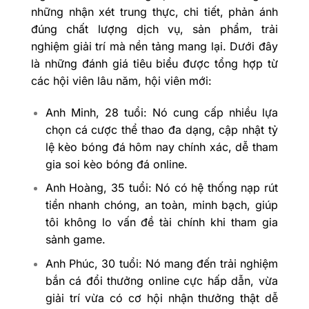
những nhận xét trung thực, chi tiết, phản ánh
đúng chất lượng dịch vụ, sản phẩm, trải
nghiệm giải trí mà nền tảng mang lại. Dưới đây
là những đánh giá tiêu biểu được tổng hợp từ
các hội viên lâu năm, hội viên mới:
Anh Minh, 28 tuổi: Nó cung cấp nhiều lựa
chọn cá cược thể thao đa dạng, cập nhật tỷ
lệ kèo bóng đá hôm nay chính xác, dễ tham
gia soi kèo bóng đá online.
Anh Hoàng, 35 tuổi: Nó có hệ thống nạp rút
tiền nhanh chóng, an toàn, minh bạch, giúp
tôi không lo vấn đề tài chính khi tham gia
sảnh game.
Anh Phúc, 30 tuổi: Nó mang đến trải nghiệm
bắn cá đổi thưởng online cực hấp dẫn, vừa
giải trí vừa có cơ hội nhận thưởng thật dễ