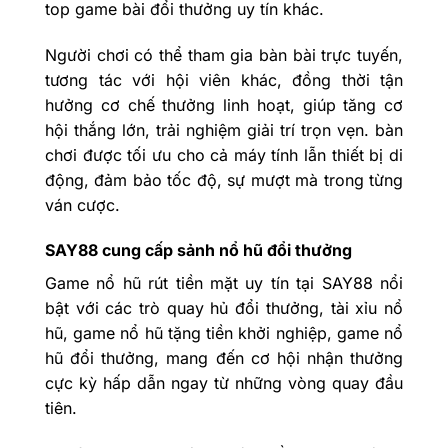
top game bài đổi thưởng uy tín khác.
Người chơi có thể tham gia bàn bài trực tuyến,
tương tác với hội viên khác, đồng thời tận
hưởng cơ chế thưởng linh hoạt, giúp tăng cơ
hội thắng lớn, trải nghiệm giải trí trọn vẹn. bàn
chơi được tối ưu cho cả máy tính lẫn thiết bị di
động, đảm bảo tốc độ, sự mượt mà trong từng
ván cược.
SAY88 cung cấp sảnh nổ hũ đổi thưởng
G
ame nổ hũ rút tiền mặt
uy tín tại SAY88 nổi
bật với các trò quay hủ đổi thưởng, tài xỉu nổ
hũ, game nổ hũ tặng tiền khởi nghiệp, game nổ
hũ đổi thưởng, mang đến cơ hội nhận thưởng
cực kỳ hấp dẫn ngay từ những vòng quay đầu
tiên.