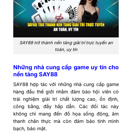
SAY88 trở thành nền tảng giải trí trực tuyến an
toàn, uy tín
Những nhà cung cấp game uy tín cho
nền tảng SAY88
SAY88 hợp tác với những nhà cung cấp game
hàng đầu thế giới nhằm đảm bảo hội viên có
trải nghiệm giải trí chất lượng cao, ổn định,
công bằng, đầy hấp dẫn. Các đối tác này
không chỉ mang đến đồ họa sống động, âm
thanh chân thực mà còn đảm bảo tính minh
bạch, bảo mật.