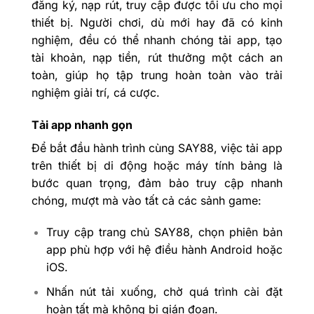
đăng ký, nạp rút, truy cập được tối ưu cho mọi
thiết bị. Người chơi, dù mới hay đã có kinh
nghiệm, đều có thể nhanh chóng tải app, tạo
tài khoản, nạp tiền, rút thưởng một cách an
toàn, giúp họ tập trung hoàn toàn vào trải
nghiệm giải trí, cá cược.
Tải app nhanh gọn
Để bắt đầu hành trình cùng SAY88, việc tải app
trên thiết bị di động hoặc máy tính bảng là
bước quan trọng, đảm bảo truy cập nhanh
chóng, mượt mà vào tất cả các sảnh game:
Truy cập trang chủ SAY88, chọn phiên bản
app phù hợp với hệ điều hành Android hoặc
iOS.
Nhấn nút tải xuống, chờ quá trình cài đặt
hoàn tất mà không bị gián đoạn.