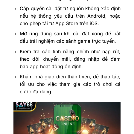
Cấp quyền cài đặt từ nguồn không xác định
nếu hệ thống yêu cầu trên Android, hoặc
cho phép tải từ App Store trên iOS.
Mở ứng dụng sau khi cài đặt xong để bắt
đầu trải nghiệm các sảnh game trực tuyến.
Kiểm tra các tính năng chính như nạp rút,
theo dõi khuyến mãi, đăng nhập để đảm
bảo app hoạt động ổn định.
Khám phá giao diện thân thiện, dễ thao tác,
tối ưu cho việc tham gia các trò chơi cá
cược đa dạng.