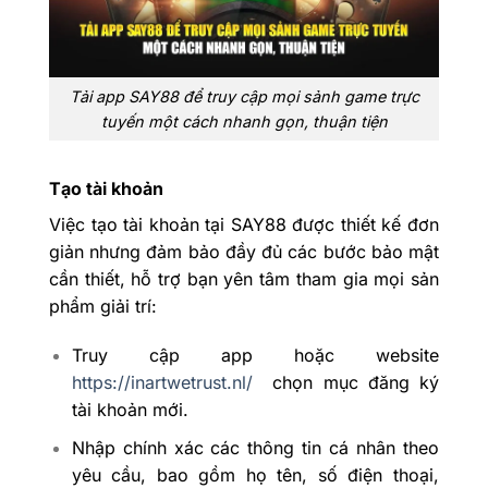
Tải app SAY88 để truy cập mọi sảnh game trực
tuyến một cách nhanh gọn, thuận tiện
Tạo tài khoản
Việc tạo tài khoản tại SAY88 được thiết kế đơn
giản nhưng đảm bảo đầy đủ các bước bảo mật
cần thiết, hỗ trợ bạn yên tâm tham gia mọi sản
phẩm giải trí:
Truy cập app hoặc website
https://inartwetrust.nl/
chọn mục đăng ký
tài khoản mới.
Nhập chính xác các thông tin cá nhân theo
yêu cầu, bao gồm họ tên, số điện thoại,