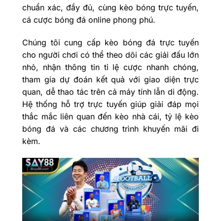
chuẩn xác, đầy đủ, cùng kèo bóng trực tuyến,
cá cược bóng đá online phong phú.
Chúng tôi cung cấp
kèo bóng đá trực tuyến
cho n
gười chơi có thể theo dõi các giải đấu lớn
nhỏ, nhận thông tin tỉ lệ cược nhanh chóng,
tham gia dự đoán kết quả với giao diện trực
quan, dễ thao tác trên cả máy tính lẫn di động.
Hệ thống hỗ trợ trực tuyến giúp giải đáp mọi
thắc mắc liên quan đến kèo nhà cái, tỷ lệ kèo
bóng đá và các chương trình khuyến mãi đi
kèm.