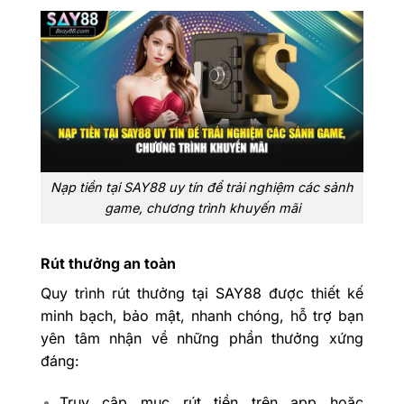
Nạp tiền tại SAY88 uy tín để trải nghiệm các sảnh
game, chương trình khuyến mãi
Rút thưởng an toàn
Quy trình rút thưởng tại SAY88 được thiết kế
minh bạch, bảo mật, nhanh chóng, hỗ trợ bạn
yên tâm nhận về những phần thưởng xứng
đáng:
Truy cập mục rút tiền trên app hoặc