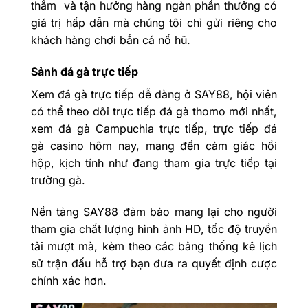
thẳm và tận hưởng hàng ngàn phần thưởng có
giá trị hấp dẫn mà chúng tôi chỉ gửi riêng cho
khách hàng chơi bắn cá nổ hũ.
Sảnh đá gà trực tiếp
Xem đá gà trực tiếp dễ dàng ở SAY88, hội viên
có thể theo dõi trực tiếp đá gà thomo mới nhất,
xem đá gà Campuchia trực tiếp, trực tiếp đá
gà casino hôm nay, mang đến cảm giác hồi
hộp, kịch tính như đang tham gia trực tiếp tại
trường gà.
Nền tảng SAY88 đảm bảo mang lại cho người
tham gia chất lượng hình ảnh HD, tốc độ truyền
tải mượt mà, kèm theo các bảng thống kê lịch
sử trận đấu hỗ trợ bạn đưa ra quyết định cược
chính xác hơn.