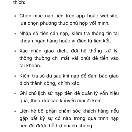
thích:
Chọn mục nạp tiền trên app hoặc website,
lựa chọn phương thức phù hợp với mình.
Nhập số tiền cần nạp, kiểm tra thông tin tài
khoản ngân hàng hoặc ví điện tử liên kết.
Xác nhận giao dịch, đợi hệ thống xử lý,
thông thường chỉ mất vài phút để tiền vào
tài khoản.
Kiểm tra số dư sau khi nạp để đảm bảo giao
dịch thành công, chính xác.
Ghi chú lịch sử nạp tiền để quản lý vốn hiệu
quả, theo dõi các khuyến mãi đi kèm.
Liên hệ bộ phận chăm sóc khách hàng nếu
gặp bất kỳ sự cố nào trong quá trình nạp
tiền để được hỗ trợ nhanh chóng.