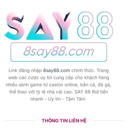
Link đăng nhập
8say88.com
chính thức. Trang
web các cược uy tín cung cấp cho khách hàng
nhiều sảnh game từ casino online, bắn cá, đá gà,
thể thao với tỷ lệ nhà cái cao. SAY 88 Rút tiền
nhanh - Uy tín - Tậm Tâm
THÔNG TIN LIÊN HỆ