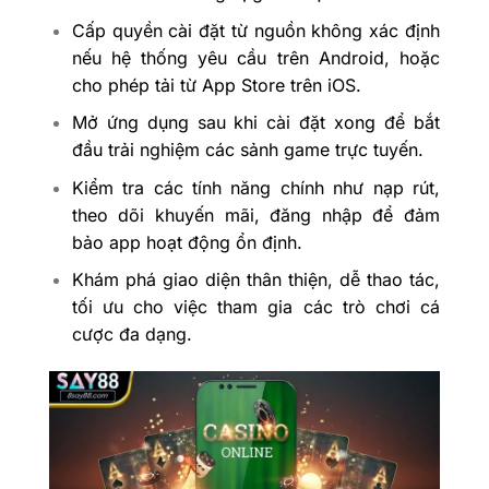
Cấp quyền cài đặt từ nguồn không xác định
nếu hệ thống yêu cầu trên Android, hoặc
cho phép tải từ App Store trên iOS.
Mở ứng dụng sau khi cài đặt xong để bắt
đầu trải nghiệm các sảnh game trực tuyến.
Kiểm tra các tính năng chính như nạp rút,
theo dõi khuyến mãi, đăng nhập để đảm
bảo app hoạt động ổn định.
Khám phá giao diện thân thiện, dễ thao tác,
tối ưu cho việc tham gia các trò chơi cá
cược đa dạng.