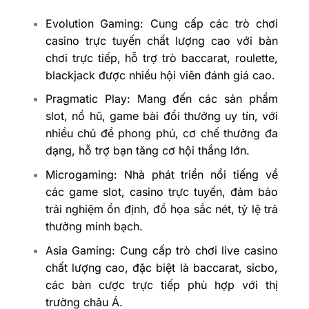
Evolution Gaming: Cung cấp các trò chơi
casino trực tuyến chất lượng cao với bàn
chơi trực tiếp, hỗ trợ trò baccarat, roulette,
blackjack được nhiều hội viên đánh giá cao.
Pragmatic Play: Mang đến các sản phẩm
slot, nổ hũ, game bài đổi thưởng uy tín, với
nhiều chủ đề phong phú, cơ chế thưởng đa
dạng, hỗ trợ bạn tăng cơ hội thắng lớn.
Microgaming: Nhà phát triển nổi tiếng về
các game slot, casino trực tuyến, đảm bảo
trải nghiệm ổn định, đồ họa sắc nét, tỷ lệ trả
thưởng minh bạch.
Asia Gaming: Cung cấp trò chơi live casino
chất lượng cao, đặc biệt là baccarat, sicbo,
các bàn cược trực tiếp phù hợp với thị
trường châu Á.