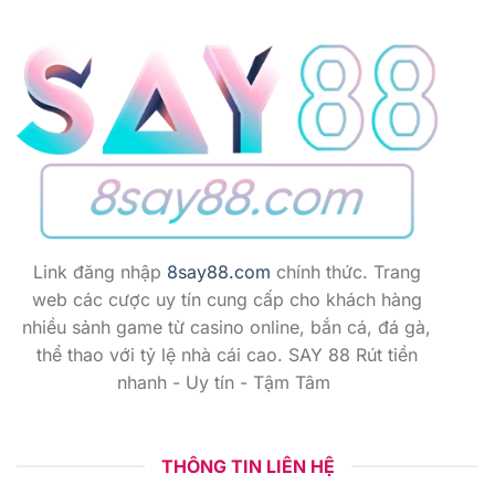
Link đăng nhập
8say88.com
chính thức. Trang
web các cược uy tín cung cấp cho khách hàng
nhiều sảnh game từ casino online, bắn cá, đá gà,
thể thao với tỷ lệ nhà cái cao. SAY 88 Rút tiền
nhanh - Uy tín - Tậm Tâm
THÔNG TIN LIÊN HỆ