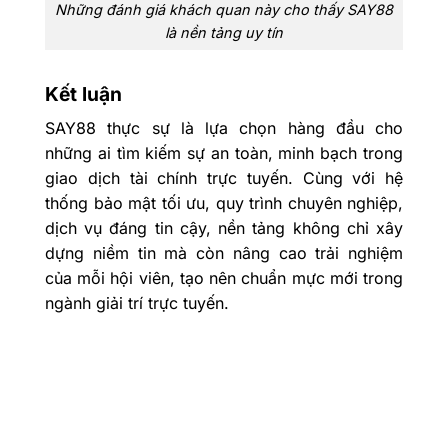
Những đánh giá khách quan này cho thấy SAY88
là nền tảng uy tín
Kết luận
SAY88 thực sự là lựa chọn hàng đầu cho
những ai tìm kiếm sự an toàn, minh bạch trong
giao dịch tài chính trực tuyến. Cùng với hệ
thống bảo mật tối ưu, quy trình chuyên nghiệp,
dịch vụ đáng tin cậy, nền tảng không chỉ xây
dựng niềm tin mà còn nâng cao trải nghiệm
của mỗi hội viên, tạo nên chuẩn mực mới trong
ngành giải trí trực tuyến.