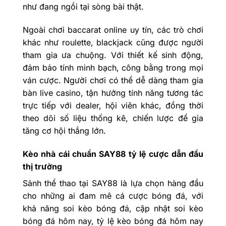
như đang ngồi tại sòng bài thật.
Ngoài chơi baccarat online uy tín, các trò chơi
khác như roulette, blackjack cũng được người
tham gia ưa chuộng. Với thiết kế sinh động,
đảm bảo tính minh bạch, công bằng trong mọi
ván cược. Người chơi có thể dễ dàng tham gia
bàn live casino, tận hưởng tính năng tương tác
trực tiếp với dealer, hội viên khác, đồng thời
theo dõi số liệu thống kê, chiến lược để gia
tăng cơ hội thắng lớn.
Kèo nhà cái chuẩn SAY88 tỷ lệ cược dẫn đầu
thị trường
Sảnh thể thao tại SAY88 là lựa chọn hàng đầu
cho những ai đam mê cá cược bóng đá, với
khả năng soi kèo bóng đá, cập nhật soi kèo
bóng đá hôm nay, tỷ lệ kèo bóng đá hôm nay