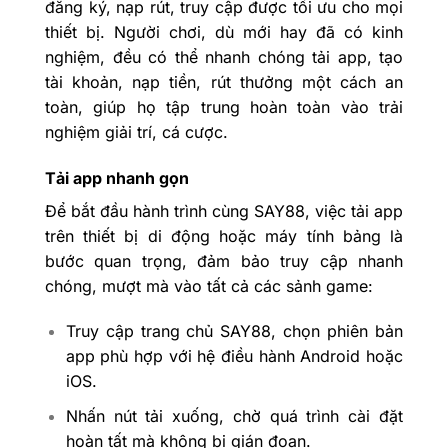
đăng ký, nạp rút, truy cập được tối ưu cho mọi
thiết bị. Người chơi, dù mới hay đã có kinh
nghiệm, đều có thể nhanh chóng tải app, tạo
tài khoản, nạp tiền, rút thưởng một cách an
toàn, giúp họ tập trung hoàn toàn vào trải
nghiệm giải trí, cá cược.
Tải app nhanh gọn
Để bắt đầu hành trình cùng SAY88, việc tải app
trên thiết bị di động hoặc máy tính bảng là
bước quan trọng, đảm bảo truy cập nhanh
chóng, mượt mà vào tất cả các sảnh game:
Truy cập trang chủ SAY88, chọn phiên bản
app phù hợp với hệ điều hành Android hoặc
iOS.
Nhấn nút tải xuống, chờ quá trình cài đặt
hoàn tất mà không bị gián đoạn.