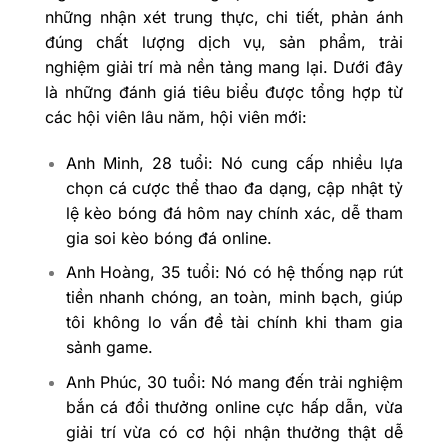
những nhận xét trung thực, chi tiết, phản ánh
đúng chất lượng dịch vụ, sản phẩm, trải
nghiệm giải trí mà nền tảng mang lại. Dưới đây
là những đánh giá tiêu biểu được tổng hợp từ
các hội viên lâu năm, hội viên mới:
Anh Minh, 28 tuổi: Nó cung cấp nhiều lựa
chọn cá cược thể thao đa dạng, cập nhật tỷ
lệ kèo bóng đá hôm nay chính xác, dễ tham
gia soi kèo bóng đá online.
Anh Hoàng, 35 tuổi: Nó có hệ thống nạp rút
tiền nhanh chóng, an toàn, minh bạch, giúp
tôi không lo vấn đề tài chính khi tham gia
sảnh game.
Anh Phúc, 30 tuổi: Nó mang đến trải nghiệm
bắn cá đổi thưởng online cực hấp dẫn, vừa
giải trí vừa có cơ hội nhận thưởng thật dễ