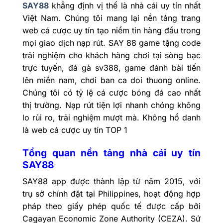
SAY88
khẳng định vị thế là nhà cái uy tín nhất
Việt Nam. Chúng tôi mang lại nền tảng trang
web cá cược uy tín tạo niềm tin hàng đầu trong
mọi giao dịch nạp rút. SAY 88
game tặng code
trải nghiệm
cho khách hàng chơi tại
sòng bạc
trực tuyến
​,
đá gà sv388
,
game đánh bài tiến
lên miền nam
, chơi
ban ca doi thuong online
.
Chúng tôi có
tỷ lệ cá cược bóng đá
​ cao nhất
thị trường. Nạp rút tiện lợi nhanh chóng không
lo rủi ro, trải nghiệm mượt mà. Không hổ danh
là web cá cược uy tín TOP 1
Tổng quan nền tảng nhà cái uy tín
SAY88
SAY88 app được thành lập từ năm 2015, với
trụ sở chính đặt tại Philippines, hoạt động hợp
pháp theo giấy phép quốc tế được cấp bởi
Cagayan Economic Zone Authority (CEZA). Sứ