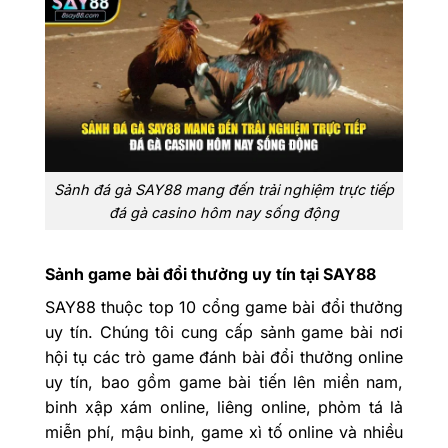
Sảnh đá gà SAY88 mang đến trải nghiệm trực tiếp
đá gà casino hôm nay sống động
Sảnh
game bài đổi thưởng uy tín
​ tại SAY88
SAY88 thuộc
top 10 cổng game bài đổi thưởng
uy tín
. Chúng tôi cung cấp sảnh game bài nơi
hội tụ các trò game đánh bài đổi thưởng online
uy tín, bao gồm game bài tiến lên miền nam,
binh xập xám online, liêng online, phỏm tá lả
miễn phí, mậu binh, game xì tố online và nhiều