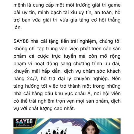
mệnh là cung cấp một môi trường giải trí
game
bài uy tín
, minh bạch
tài xỉu uy tín
, an toàn, hỗ
trợ bạn vừa giải trí vừa gia tăng cơ hội thắng
lớn.
SAY88
nhà cái tặng tiền trải nghiệm
​, chúng tôi
không chỉ tập trung vào việc phát triển các sản
phẩm cá cược trực tuyến mà còn mở rộng
phạm vi hoạt động sang chương trình ưu đãi,
khuyến mãi hấp dẫn, dịch vụ chăm sóc khách
hàng 24/7, hỗ trợ đại lý chuyên nghiệp. Nền
tảng hướng tới việc trở thành một trong những
nhà cái hàng đầu khu vực châu Á, nơi hội viên
có thể trải nghiệm trọn vẹn mọi sản phẩm, dịch
vụ với chất lượng cao nhất.