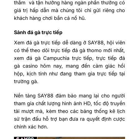
thẳm và tận hưởng hàng ngàn phần thưởng có
giá trị hấp dẫn mà chúng tôi chỉ gửi riêng cho
khách hàng chơi bắn cá nổ hũ.
Sảnh đá gà trực tiếp
Xem đá gà trực tiếp dễ dàng ở SAY88, hội viên
có thể theo dõi trực tiếp đá gà thomo mới nhất,
xem đá gà Campuchia trực tiếp, trực tiếp đá
gà casino hôm nay, mang đến cảm giác hồi
hộp, kịch tính như đang tham gia trực tiếp tại
trường gà.
Nền tảng SAY88 đảm bảo mang lại cho người
tham gia chất lượng hình ảnh HD, tốc độ truyền
tải mượt mà, kèm theo các bảng thống kê lịch
sử trận đấu hỗ trợ bạn đưa ra quyết định cược
chính xác hơn.