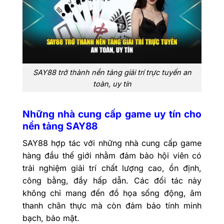
SAY88 trở thành nền tảng giải trí trực tuyến an
toàn, uy tín
Những nhà cung cấp game uy tín cho
nền tảng SAY88
SAY88 hợp tác với những nhà cung cấp game
hàng đầu thế giới nhằm đảm bảo hội viên có
trải nghiệm giải trí chất lượng cao, ổn định,
công bằng, đầy hấp dẫn. Các đối tác này
không chỉ mang đến đồ họa sống động, âm
thanh chân thực mà còn đảm bảo tính minh
bạch, bảo mật.