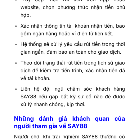
website, chọn phương thức nhận tiền phù
hợp.
Xác nhận thông tin tài khoản nhận tiền, bao
gồm ngân hàng hoặc ví điện tử liên kết.
Hệ thống sẽ xử lý yêu cầu rút tiền trong thời
gian ngắn, đảm bảo an toàn cho giao dịch.
Theo dõi trạng thái rút tiền trong lịch sử giao
dịch để kiểm tra tiến trình, xác nhận tiền đã
về tài khoản.
Liên hệ đội ngũ chăm sóc khách hàng
SAY88 nếu gặp bất kỳ sự cố nào để được
xử lý nhanh chóng, kịp thời.
Những đánh giá khách quan của
người tham gia về SAY88
Người chơi khi trải nghiệm SAY88 thường có