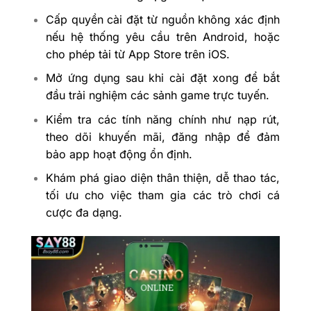
Cấp quyền cài đặt từ nguồn không xác định
nếu hệ thống yêu cầu trên Android, hoặc
cho phép tải từ App Store trên iOS.
Mở ứng dụng sau khi cài đặt xong để bắt
đầu trải nghiệm các sảnh game trực tuyến.
Kiểm tra các tính năng chính như nạp rút,
theo dõi khuyến mãi, đăng nhập để đảm
bảo app hoạt động ổn định.
Khám phá giao diện thân thiện, dễ thao tác,
tối ưu cho việc tham gia các trò chơi cá
cược đa dạng.