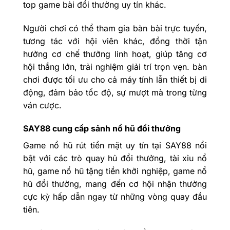
top game bài đổi thưởng uy tín khác.
Người chơi có thể tham gia bàn bài trực tuyến,
tương tác với hội viên khác, đồng thời tận
hưởng cơ chế thưởng linh hoạt, giúp tăng cơ
hội thắng lớn, trải nghiệm giải trí trọn vẹn. bàn
chơi được tối ưu cho cả máy tính lẫn thiết bị di
động, đảm bảo tốc độ, sự mượt mà trong từng
ván cược.
SAY88 cung cấp sảnh nổ hũ đổi thưởng
G
ame nổ hũ rút tiền mặt
uy tín tại SAY88 nổi
bật với các trò quay hủ đổi thưởng, tài xỉu nổ
hũ, game nổ hũ tặng tiền khởi nghiệp, game nổ
hũ đổi thưởng, mang đến cơ hội nhận thưởng
cực kỳ hấp dẫn ngay từ những vòng quay đầu
tiên.