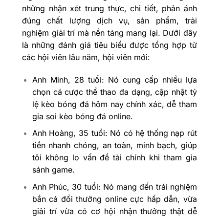
những nhận xét trung thực, chi tiết, phản ánh
đúng chất lượng dịch vụ, sản phẩm, trải
nghiệm giải trí mà nền tảng mang lại. Dưới đây
là những đánh giá tiêu biểu được tổng hợp từ
các hội viên lâu năm, hội viên mới:
Anh Minh, 28 tuổi: Nó cung cấp nhiều lựa
chọn cá cược thể thao đa dạng, cập nhật tỷ
lệ kèo bóng đá hôm nay chính xác, dễ tham
gia soi kèo bóng đá online.
Anh Hoàng, 35 tuổi: Nó có hệ thống nạp rút
tiền nhanh chóng, an toàn, minh bạch, giúp
tôi không lo vấn đề tài chính khi tham gia
sảnh game.
Anh Phúc, 30 tuổi: Nó mang đến trải nghiệm
bắn cá đổi thưởng online cực hấp dẫn, vừa
giải trí vừa có cơ hội nhận thưởng thật dễ