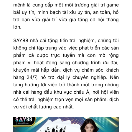
mệnh là cung cấp một môi trường giải trí
game
bài uy tín
, minh bạch
tài xỉu uy tín
, an toàn, hỗ
trợ bạn vừa giải trí vừa gia tăng cơ hội thắng
lớn.
SAY88
nhà cái tặng tiền trải nghiệm
​, chúng tôi
không chỉ tập trung vào việc phát triển các sản
phẩm cá cược trực tuyến mà còn mở rộng
phạm vi hoạt động sang chương trình ưu đãi,
khuyến mãi hấp dẫn, dịch vụ chăm sóc khách
hàng 24/7, hỗ trợ đại lý chuyên nghiệp. Nền
tảng hướng tới việc trở thành một trong những
nhà cái hàng đầu khu vực châu Á, nơi hội viên
có thể trải nghiệm trọn vẹn mọi sản phẩm, dịch
vụ với chất lượng cao nhất.