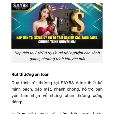
Nạp tiền tại SAY88 uy tín để trải nghiệm các sảnh
game, chương trình khuyến mãi
Rút thưởng an toàn
Quy trình rút thưởng tại SAY88 được thiết kế
minh bạch, bảo mật, nhanh chóng, hỗ trợ bạn
yên tâm nhận về những phần thưởng xứng
đáng:
Truy cập mục rút tiền trên app hoặc