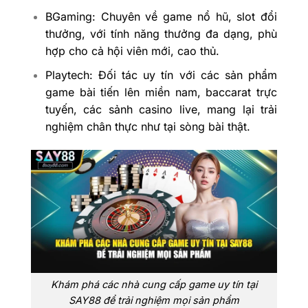
BGaming: Chuyên về game nổ hũ, slot đổi
thưởng, với tính năng thưởng đa dạng, phù
hợp cho cả hội viên mới, cao thủ.
Playtech: Đối tác uy tín với các sản phẩm
game bài tiến lên miền nam, baccarat trực
tuyến, các sảnh casino live, mang lại trải
nghiệm chân thực như tại sòng bài thật.
Khám phá các nhà cung cấp game uy tín tại
SAY88 để trải nghiệm mọi sản phẩm