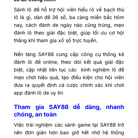
Sảnh lô đề hỗ trợ hội viên hiểu rõ về bạch thủ
lô là gì, dàn đề 36 số, ba càng miền bắc hôm
nay, cách đánh de ngày nào cũng trúng, mẹo
đánh lô theo giải đặc biệt, giúp tối ưu cơ hội
thắng khi tham gia xổ số trực tuyến.
Nền tảng SAY88 cung cấp công cụ thống kê
đánh lô đề online
, theo dõi kết quả giải đặc
biệt, cập nhật liên tục các
kinh nghiệm lô đề
mẹo chơi hiệu quả, tạo điều kiện cho hội viên
đưa ra quyết định cá cược chính xác khi chơi
app đánh lô de uy tín
Tham gia SAY88 dễ dàng, nhanh
chóng, an toàn
Việc trải nghiệm các sảnh game tại SAY88 trở
nên đơn giản hơn bao giờ hết nhờ hệ thống