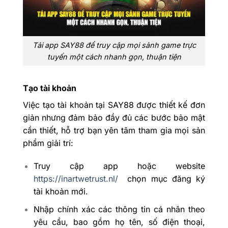
Tải app SAY88 để truy cập mọi sảnh game trực
tuyến một cách nhanh gọn, thuận tiện
Tạo tài khoản
Việc tạo tài khoản tại SAY88 được thiết kế đơn
giản nhưng đảm bảo đầy đủ các bước bảo mật
cần thiết, hỗ trợ bạn yên tâm tham gia mọi sản
phẩm giải trí:
Truy cập app hoặc website
https://inartwetrust.nl/
chọn mục đăng ký
tài khoản mới.
Nhập chính xác các thông tin cá nhân theo
yêu cầu, bao gồm họ tên, số điện thoại,