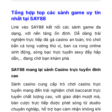
Tổng hợp top các sảnh game uy tín
nhất tại SAY88
Link vào SAY88 kết nối các sảnh game đa
dạng, với nền tảng ổn định. Dễ dàng trải
nghiệm
trực tiếp đá gà casino
an toàn,
trò chơi
bắn cá
long vương
thú vị,
ban ca rong online
sinh động,
sòng bạc trực tuyến
sexy đầy hấp
dẫn,.. đang chờ bạn khám phá
SAY88 mang lại sảnh Casino trực tuyến đỉnh
cao
Sảnh casino cung cấp trò chơi casino trực
tuyến mang đến trải nghiệm chơi baccarat trực
tuyến chất lượng cao, với giao diện mượt mà,
bàn cược trực tiếp được phát sóng từ studio
chuyên nghiệp, hỗ trợ bạn cảm nhận không khí