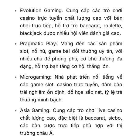
Evolution Gaming: Cung cấp các trò chơi
casino trực tuyến chất lượng cao với bàn
chơi trực tiếp, hỗ trợ trò baccarat, roulette,
blackjack được nhiều hội viên đánh giá cao.
Pragmatic Play: Mang đến các sản phẩm
slot, nổ hũ, game bài đổi thưởng uy tín, với
nhiều chủ đề phong phú, cơ chế thưởng đa
dạng, hỗ trợ bạn tăng cơ hội thắng lớn.
Microgaming: Nhà phát triển nổi tiếng về
các game slot, casino trực tuyến, đảm bảo
trải nghiệm ổn định, đồ họa sắc nét, tỷ lệ trả
thưởng minh bạch.
Asia Gaming: Cung cấp trò chơi live casino
chất lượng cao, đặc biệt là baccarat, sicbo,
các bàn cược trực tiếp phù hợp với thị
trường châu Á.