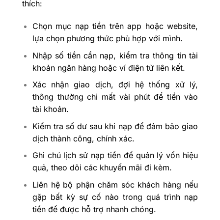
thích:
Chọn mục nạp tiền trên app hoặc website,
lựa chọn phương thức phù hợp với mình.
Nhập số tiền cần nạp, kiểm tra thông tin tài
khoản ngân hàng hoặc ví điện tử liên kết.
Xác nhận giao dịch, đợi hệ thống xử lý,
thông thường chỉ mất vài phút để tiền vào
tài khoản.
Kiểm tra số dư sau khi nạp để đảm bảo giao
dịch thành công, chính xác.
Ghi chú lịch sử nạp tiền để quản lý vốn hiệu
quả, theo dõi các khuyến mãi đi kèm.
Liên hệ bộ phận chăm sóc khách hàng nếu
gặp bất kỳ sự cố nào trong quá trình nạp
tiền để được hỗ trợ nhanh chóng.